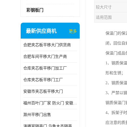
较大尺寸
彩钢板门
适用范围
最新供应商机
更多
保温门的保
闭，回位自
合肥夹芯板平移大门供货商
保温门成品
合肥车间平移大门生产商
1、钢质保
仓库夹芯板平移门加工厂
形和生锈；
仓库夹芯板平移门工厂
2、钢质保
安徽市夹芯板平移大门
3、严禁以
钢质保温门
福州百叶门厂家 防火门 安徽吉运祥
4、拆架子
滁州平移门出售
应注意的质
演播室隔声门 乌鲁木齐隔声门哪家好