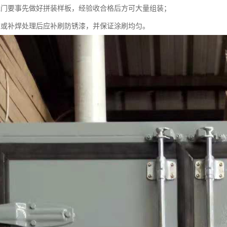
温门要事先做好拼装样板，经验收合格后方可大量组装；
正或补焊处理后应补刷防锈漆，并保证涂刷均匀。