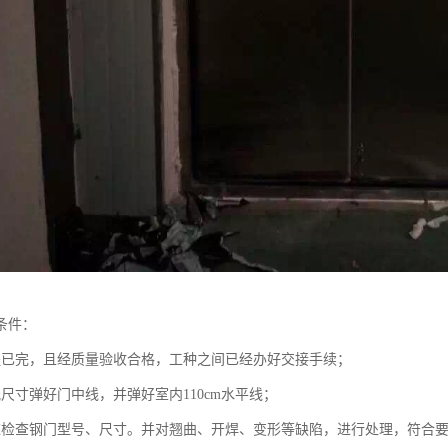
条件：
程已完，且经质量验收合格，工种之间已经办好交接手续；
尺寸弹好门中线，并弹好室内110cm水平线；
应检查钢门型号、尺寸。并对翘曲、开焊、变形等缺陷，进行处理，符合