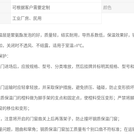
可根据客户需要定制
颜色
工业厂房、民用
温层是聚氨酯发泡的好，质量轻，结实耐用，导热系数低，保温效果好，
如，关闭时不透风、不结露，适用于室温≥0℃。
保护：
温门进场后，应按规格、型号、分类堆放，然后挂牌并标明其规格、型号
温门运输时应轻拿轻放，并采取保护措施，避免挤压、磕碰，防止变形损
钢质保温门的樘料做为脚手架的支点和固定点，使樘料受压变形；严禁将
窗的移位和变形；
时，注意将开启的门窗扇关上后再落架子，防止撞坏钢质保温门窗；
量问题，翘曲和窜角；钢质保温门窗加工质量有个别口扇不符标准；在运