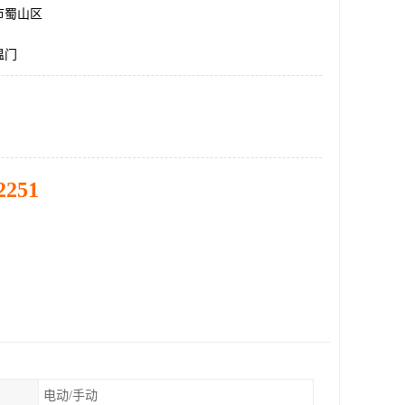
市蜀山区
温门
2251
电动/手动