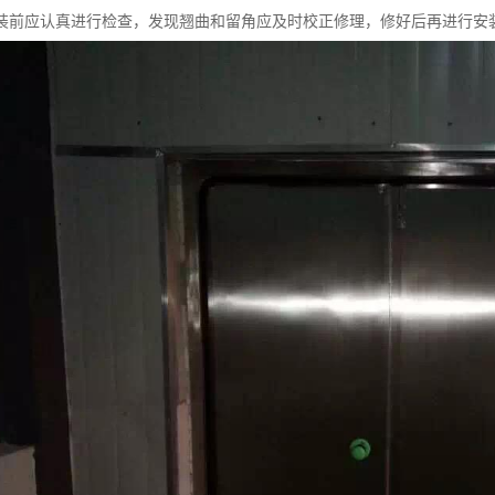
装前应认真进行检查，发现翘曲和留角应及时校正修理，修好后再进行安