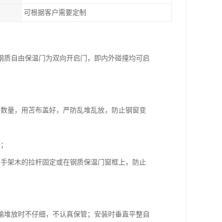
可根据客户需要定制
钢质自由保温门为双向开启门，即内外碰撞均可启
和数量，用苫布盖好，严防乱堆乱放，防止钢窗变
坏；
脚手架木的拉杆固定或在钢质保温门窗框上，防止
输堆放时不仔细，不认真保管；安装时垂直平整自