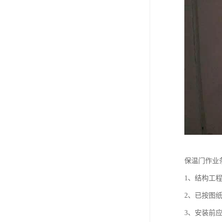
保温门作业
1、结构工
2、已按图纸
3、安装前