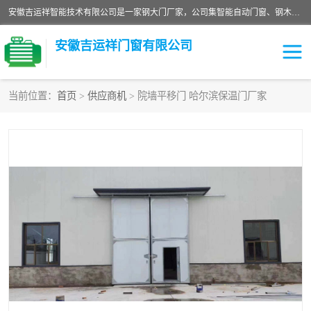
安徽吉运祥智能技术有限公司是一家钢大门厂家，公司集智能自动门窗、钢木门、特种门窗、工业门窗、图集门窗、定制门窗、非标门窗等通道产品的研发设计、制作、安装于一体的综合性、性高新技术企业。
安徽吉运祥门窗有限公司
当前位置：
首页
>
供应商机
> 院墙平移门 哈尔滨保温门厂家
保温门
隔声门（隔音门）
防撞自由门
变压器室门窗
工业电动折叠门
钢木门
安全逃生门
工业平移门
工业平开门
监狱门及监狱设备
变压器室配电房门
钢大门厂家