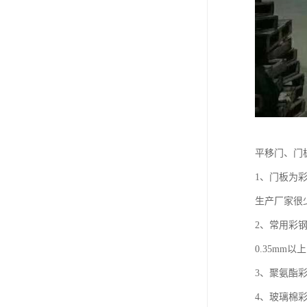
平移门、门
1、门板为彩
生产厂家很
2、常用彩
0.35mm以
3、聚氨酯
4、玻璃棉