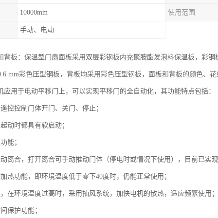
10000mm
使用范围
手动、电动
和背板：保温型门扇面板采用双层彩钢板内充聚胺酯发泡料保温板，彩钢板厚度
=0.6 mm彩色压型钢板，背板均采用彩色压型钢板，面板和背板的颜色、
机应用于电动平移门上，可以实现平移门的全自动化，其功能特点包括：
全遥控控制门体开门、关门、停止；
门起动时都具有软启动；
位功能；
手动离合，打开离合可手动推动门体（停电时或情况下使用），目前已实现
动加热功能，即环境温度低于零下40度时，仍能正常使用；
置，在环境温度过高时，采用抽风系统，加快电机的散热，适应频繁使用
时间保护功能；