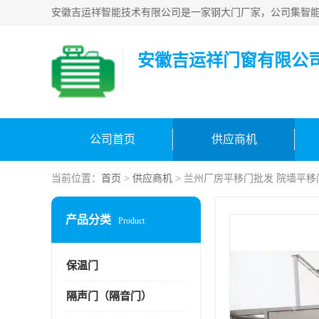
安徽吉运祥门窗有限公
公司首页
供应商机
当前位置：
首页
>
供应商机
> 兰州厂房平移门批发 院墙平移
产品分类
Product
保温门
隔声门（隔音门）