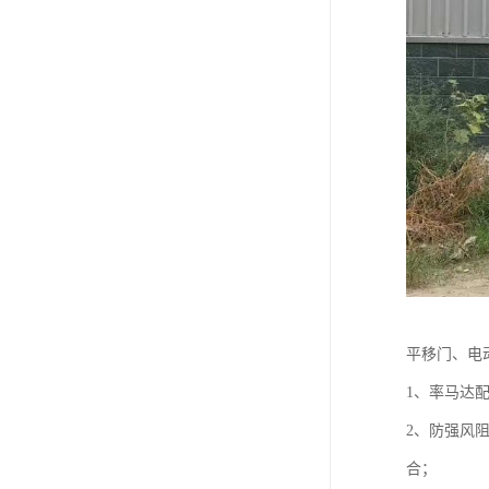
平移门、电
1、率马达
2、防强风
合；