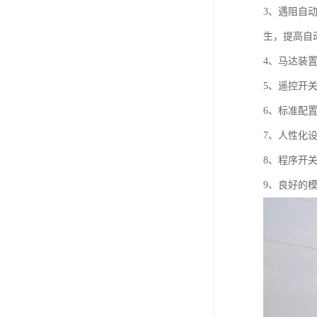
3、遇阻自
生，提高自
4、马达装
5、遥控开
6、标准配
7、人性化
8、程序开
9、良好的