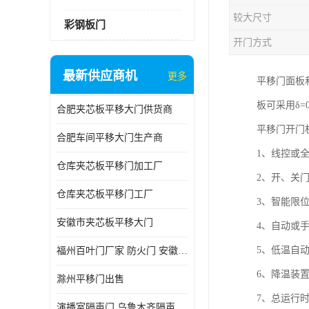
较大尺寸
彩钢板门
开门方式
最新供应商机
更多
平移门面板
板可采用δ
合肥夹芯板平移大门供货商
平移门开门
合肥车间平移大门生产商
1、线控或
仓库夹芯板平移门加工厂
2、开、关
仓库夹芯板平移门工厂
3、智能限
安徽市夹芯板平移大门
4、自动或
5、低温自
福州百叶门厂家 防火门 安徽吉运祥
6、降温装
滁州平移门出售
7、总运行
演播室隔声门 乌鲁木齐隔声门哪家好