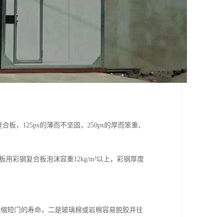
板，125px的薄而不坚固，250px的厚而笨重、
用彩钢复合板泡沫容重12kg/m³以上，彩钢厚度
，缩短门的寿命，二是玻璃棉或岩棉容易脱胶并往