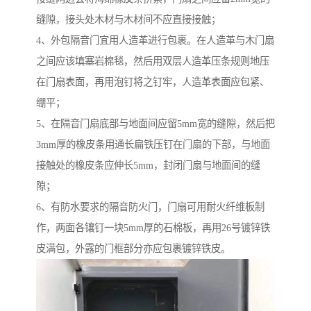
缝隙，接头处木材与木材间不应直接接触；
4、外包隔音门宜用人造革进行包裹。在人造革与木门扇
之间应该填塞岩棉毯，然后用双层人造革压条规则地压
在门扇表面，再用泡钉将之钉牢，人造革表面应包紧、
绷平；
5、在隔音门扇底部与地面间应留5mm宽的缝隙，然后把
3mm厚的橡皮条用通长扁铁压钉在门扇的下部，与地面
接触处的橡皮条应伸长5mm，封闭门扇与地面间的缝
隙；
6、有防水要求的隔音防火门，门扇可用耐火纤维板制
作，两面各镶钉一块5mm厚的石棉板，再用26号镀锌铁
皮满包，外露的门框部分亦应包裹镀锌铁皮。