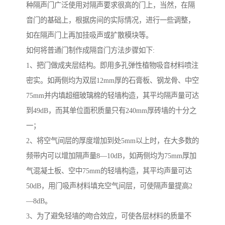
种隔声门广泛使用对隔声要求很高的门上，当然，在隔
音门的基础上，根据房间的实际情况，进行一些调整，
如在隔声门上再加挂吸声或扩散模块等。
如何将普通门制作成隔音门方法步骤如下:
1、把门做成夹层结构。即用多孔弹性植物吸音材料喷注
密实。如两侧均为双层12mm厚的石膏板、钢龙骨、中空
75mm并内填超细玻璃棉的轻墙构造，其平均隔声量可达
到49dB，而其单位面积质量只有240mm厚砖墙的十分之
一；
2、将空气间层的厚度增加到处5mm以上时，在大多数的
频带内可以增加隔声量8—10dB，如两侧均为75mm厚加
气混凝土板、空中75mm的轻墙构造，其平均声量可达
50dB，用门吸声材料填充空气间层，可使隔声量提高2
—8dB。
3、为了避免轻墙的吻合效应，可使各层材料的质量不