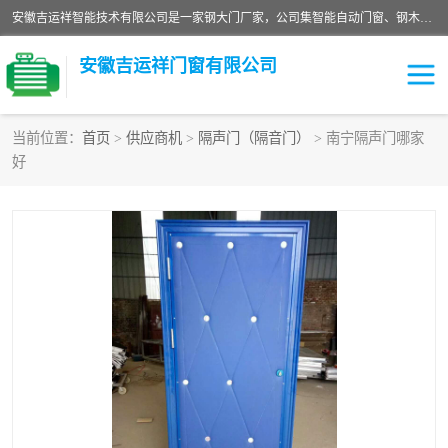
安徽吉运祥智能技术有限公司是一家钢大门厂家，公司集智能自动门窗、钢木门、特种门窗、工业门窗、图集门窗、定制门窗、非标门窗等通道产品的研发设计、制作、安装于一体的综合性、性高新技术企业。
安徽吉运祥门窗有限公司
当前位置：
首页
>
供应商机
>
隔声门（隔音门）
> 南宁隔声门哪家
好
保温门
隔声门（隔音门）
防撞自由门
变压器室门窗
工业电动折叠门
钢木门
安全逃生门
工业平移门
工业平开门
监狱门及监狱设备
变压器室配电房门
钢大门厂家