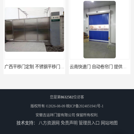
广西平移门定制 不锈钢平移门 别墅平移门
云南快速门 自动卷帘门 提供免费样品
您是第
8632582
位访客
版权所有 ©2026-08-09
皖ICP备2024051941号-1
安徽吉运祥门窗有限公司
保留所有权利.
技术支持：
八方资源网
免责声明
管理员入口
网站地图