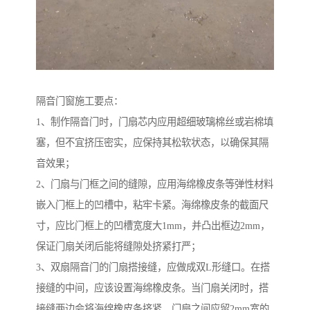
隔音门窗施工要点：
1、制作隔音门时，门扇芯内应用超细玻璃棉丝或岩棉填
塞，但不宜挤压密实，应保持其松软状态，以确保其隔
音效果；
2、门扇与门框之间的缝隙，应用海绵橡皮条等弹性材料
嵌入门框上的凹槽中，粘牢卡紧。海绵橡皮条的截面尺
寸，应比门框上的凹槽宽度大1mm，并凸出框边2mm，
保证门扇关闭后能将缝隙处挤紧打严；
3、双扇隔音门的门扇搭接缝，应做成双L形缝口。在搭
接缝的中间，应该设置海绵橡皮条。当门扇关闭时，搭
接缝两边会将海绵橡皮条挤紧，门扇之间应留2mm宽的