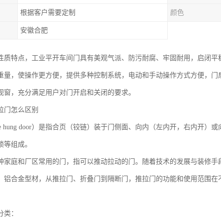
根据客户需要定制
颜色
安徽合肥
性质特点，工业平开车间门具有美观气派、防污耐腐、牢固耐用，启闭平
重量，使操作更方便，提供多种控制系统，电动和手动操作方式方便，门
视窗，充分满足用户对门开启和关闭的要求。
拉门怎么区别
de hung door）是指合页（铰链）装于门侧面、向内（左内开，右内
锁等组成。
种家庭和厂区常用的门，指可以推动拉动的门。随着技术的发展与装修手
、铝合金型材，从推拉门、折叠门到隔断门，推拉门的功能和使用范围在
分类：