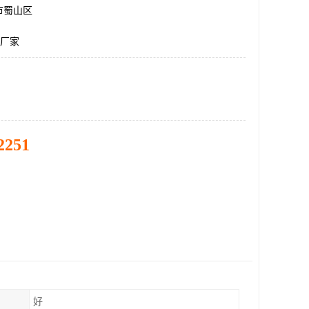
市蜀山区
-4厂家
2251
好