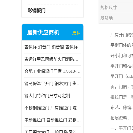
规格尺寸
彩钢板门
发货地
最新供应商机
更多
厂房开门的
平衡门体的
吉运祥 消音门 消音窗 吉运祥
开小门和可
吉运祥甲乙丙级防火门消防门一门一证
平开门和推
合肥工业保温门厂家 17J610-1保温门
平开门（si
钢制保温平开门 钢木大门 彩钢复合板门
页，门扇，
钢大门特种门尺寸可定制
推拉门是一
布艺、藤编
不锈钢推拉门 厂房推拉门 院墙推拉门 工业电动推拉门
拓展资料：
电动推拉门 自动推拉门 彩钢板推拉门 夹芯板推拉门
一、平开门
工厂钢木大门 一般门 防风沙 风砂）门 防严寒门