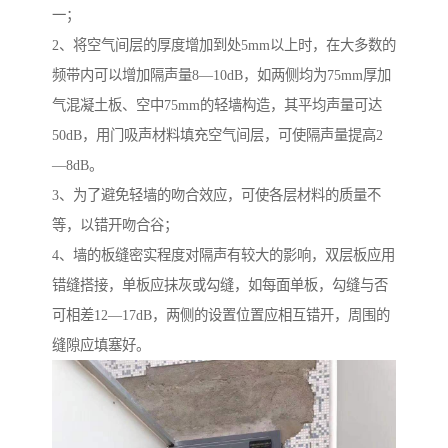
一；
2、将空气间层的厚度增加到处5mm以上时，在大多数的
频带内可以增加隔声量8—10dB，如两侧均为75mm厚加
气混凝土板、空中75mm的轻墙构造，其平均声量可达
50dB，用门吸声材料填充空气间层，可使隔声量提高2
—8dB。
3、为了避免轻墙的吻合效应，可使各层材料的质量不
等，以错开吻合谷；
4、墙的板缝密实程度对隔声有较大的影响，双层板应用
错缝搭接，单板应抹灰或勾缝，如每面单板，勾缝与否
可相差12—17dB，两侧的设置位置应相互错开，周围的
缝隙应填塞好。