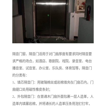
隔音门窗、隔音门适用于对门扇厚度有要求同时隔音要
求严格的场合，如酒店、歌剧院、戏院、录音室、电台
播音室、试音室、办公室、乐队房、体育馆等，隔音门
的分类有：
1、填芯隔音门：用玻璃棉丝或岩棉填充在门扇芯内，门
扇缝口处用磁性橡皮条封；
2、外包隔音门：在普通木门扇外面包裹一层人造革，人
造革内填塞岩棉，并将通长的人造革压条用泡钉钉牢，