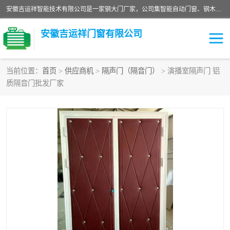
安徽吉运祥智能技术有限公司是一家钢大门厂家，公司集智能自动门窗、钢木门、特种门窗、工业门窗、图集门窗、定制门窗、非标门窗等通道产品的研发设计、制作、安装于一体的综合性、性高新技术企业。
安徽吉运祥门窗有限公司
当前位置：
首页
>
供应商机
>
隔声门（隔音门）
> 演播室隔声门 铝
质隔音门批发厂家
保温门
隔声门（隔音门）
防撞自由门
变压器室门窗
工业电动折叠门
钢木门
安全逃生门
工业平移门
工业平开门
监狱门及监狱设备
变压器室配电房门
钢大门厂家