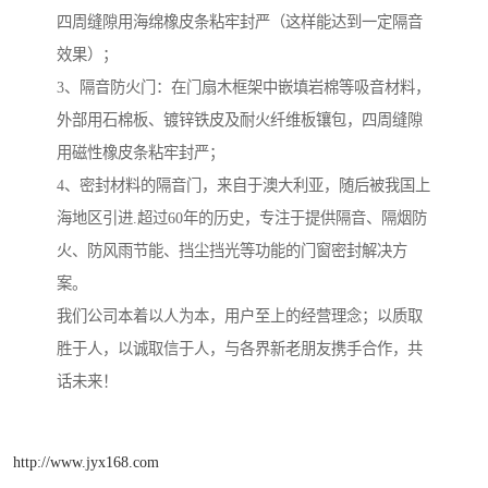
四周缝隙用海绵橡皮条粘牢封严（这样能达到一定隔音
效果）；
3、隔音防火门：在门扇木框架中嵌填岩棉等吸音材料，
外部用石棉板、镀锌铁皮及耐火纤维板镶包，四周缝隙
用磁性橡皮条粘牢封严；
4、密封材料的隔音门，来自于澳大利亚，随后被我国上
海地区引进.超过60年的历史，专注于提供隔音、隔烟防
火、防风雨节能、挡尘挡光等功能的门窗密封解决方
案。
我们公司本着以人为本，用户至上的经营理念；以质取
胜于人，以诚取信于人，与各界新老朋友携手合作，共
话未来！
http://www.jyx168.com