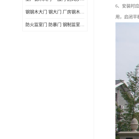
6、安装时
钢钢木大门 钢大门 厂房钢木大门 高铁站钢木大门
用，启闭平
防火监室门 防暴门 钢制监室门 报警监舍门