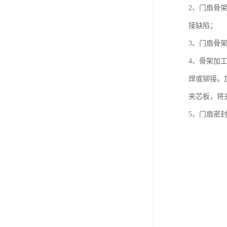
2、门扇骨
接缺陷；
3、门扇骨
4、骨架加
焊或铆接。
夹芯板，将
5、门扇密