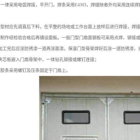
架一律采用电弧焊接，平开门，焊条采用E4303，焊缝除者外均采用连续
架型材应先调直后下料，在平整的场地或工作台面上放样后进行焊接，焊
工制作经检验合格后再铺设面板。一般门型门扇面钢板可采用点焊、铆接
加工完后应涂防锈漆一道再涂面漆。保温门型骨架焊好后涂一道防锈漆，
夹芯板嵌入门扇骨架中，一体钻孔铆接或螺钉连接；
封胶条采用螺钉及压条固定于门扇上。