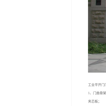
工业平开门
1、门扇骨
夹芯板；