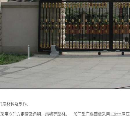
门扇材料及制作：
架采用冷轧方钢管及角钢、扁钢等型材。一般门型门扇面板采用1.2mm厚