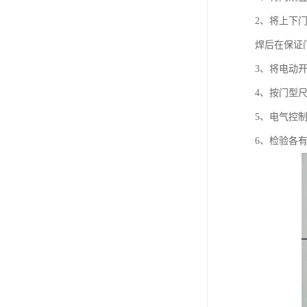
2、将上下
焊后在保证
3、将电动
4、按门型
5、电气控
6、检验各