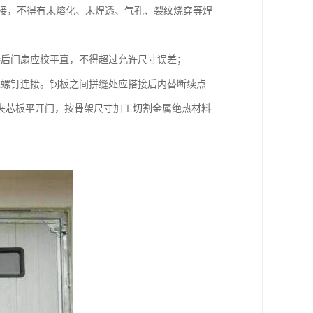
焊接，不得有未熔化、未焊透、气孔、裂纹烧穿等焊
接后门扇应校平直，不得超过允许尺寸误差；
或螺钉连接。钢板之间拼缝处应搭接后内替断续点
夹芯板平开门，按骨架尺寸加工切割金属绝热材料