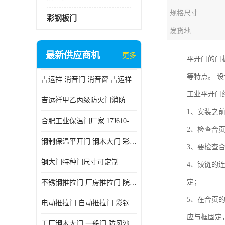
规格尺寸
彩钢板门
发货地
最新供应商机
更多
平开门的门
等特点。 
吉运祥 消音门 消音窗 吉运祥
工业平开门
吉运祥甲乙丙级防火门消防门一门一证
1、安装之
合肥工业保温门厂家 17J610-1保温门
2、检查合
钢制保温平开门 钢木大门 彩钢复合板门
3、要检查
钢大门特种门尺寸可定制
4、铰链的
定；
不锈钢推拉门 厂房推拉门 院墙推拉门 工业电动推拉门
5、在合页
电动推拉门 自动推拉门 彩钢板推拉门 夹芯板推拉门
应与框固定
工厂钢木大门 一般门 防风沙 风砂）门 防严寒门