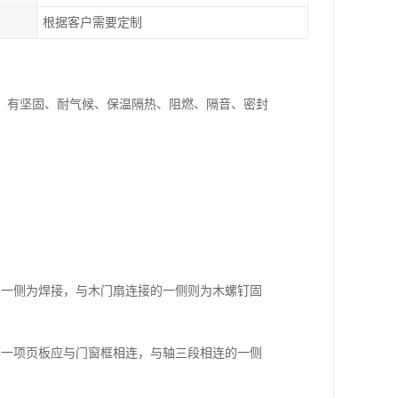
根据客户需要定制
，有坚固、耐气候、保温隔热、阻燃、隔音、密封
的一侧为焊接，与木门扇连接的一侧则为木螺钉固
哪一项页板应与门窗框相连，与轴三段相连的一侧