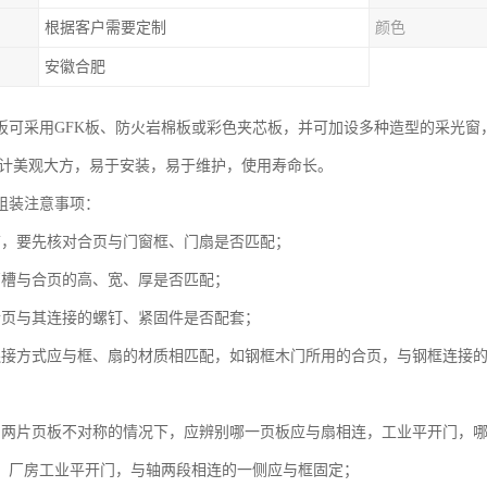
根据客户需要定制
颜色
安徽合肥
板可采用GFK板、防火岩棉板或彩色夹芯板，并可加设多种造型的采光窗
设计美观大方，易于安装，易于维护，使用寿命长。
组装注意事项：
前，要先核对合页与门窗框、门扇是否匹配；
页槽与合页的高、宽、厚是否匹配；
合页与其连接的螺钉、紧固件是否配套；
连接方式应与框、扇的材质相匹配，如钢框木门所用的合页，与钢框连接
的两片页板不对称的情况下，应辨别哪一页板应与扇相连，工业平开门，
，厂房工业平开门，与轴两段相连的一侧应与框固定；