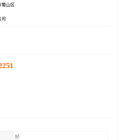
市蜀山区
公司
2251
好