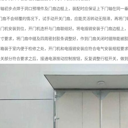
门轴初步点焊于洞口预埋件及门扇边梃上，装配时应保证上下门轴在同一
门扇不会倾覆的情况下，试手动开关门扇，应能灵活转动无阻滞，再将门
开门机安装到位，开门机连杆与门扇联结好。将电插销安装于门扇边梃上
尺寸要求，将门扇中缝及四周密封胶条调整好，作到门扇关闭时缝隙能被
制箱装于室内便于检修之处，开门机和电插销安装应符合电气安装规程要
有关部分符合要求之后，接通电源按动控制按钮，反复调整行程开关，做