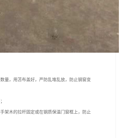
和数量，用苫布盖好，严防乱堆乱放，防止钢窗变
坏；
脚手架木的拉杆固定或在钢质保温门窗框上，防止