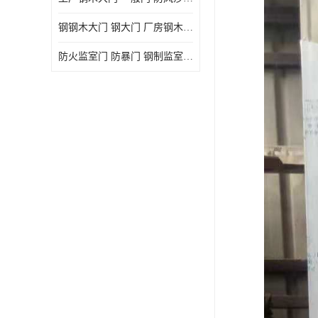
钢钢木大门 钢大门 厂房钢木大门 高铁站钢木大门
防火监室门 防暴门 钢制监室门 报警监舍门