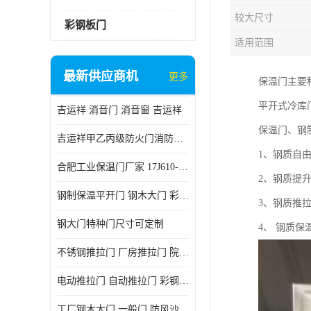
较大尺寸
彩钢板门
适用范围
最新供应商机
更多
保温门主要
平开式冷库
吉运祥 消音门 消音窗 吉运祥
保温门、钢
吉运祥甲乙丙级防火门消防门一门一证
1、钢质自
合肥工业保温门厂家 17J610-1保温门
2、钢质提
钢制保温平开门 钢木大门 彩钢复合板门
3、钢质推
钢大门特种门尺寸可定制
4、 钢质
不锈钢推拉门 厂房推拉门 院墙推拉门 工业电动推拉门
电动推拉门 自动推拉门 彩钢板推拉门 夹芯板推拉门
工厂钢木大门 一般门 防风沙 风砂）门 防严寒门