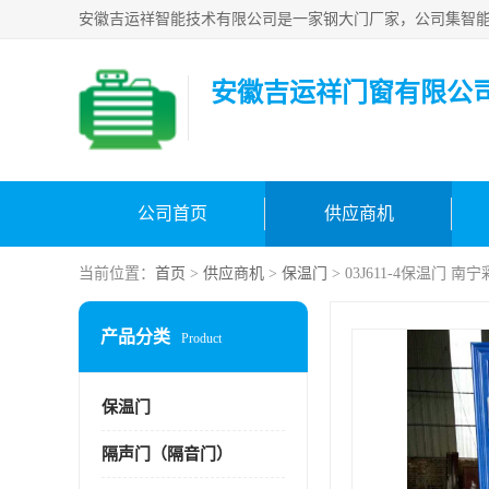
安徽吉运祥门窗有限公
公司首页
供应商机
当前位置：
首页
>
供应商机
>
保温门
> 03J611-4保温门 
产品分类
Product
保温门
隔声门（隔音门）