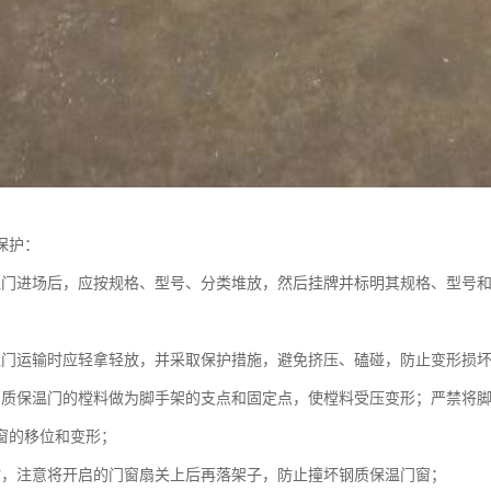
保护：
温门进场后，应按规格、型号、分类堆放，然后挂牌并标明其规格、型号
温门运输时应轻拿轻放，并采取保护措施，避免挤压、磕碰，防止变形损
钢质保温门的樘料做为脚手架的支点和固定点，使樘料受压变形；严禁将
窗的移位和变形；
时，注意将开启的门窗扇关上后再落架子，防止撞坏钢质保温门窗；