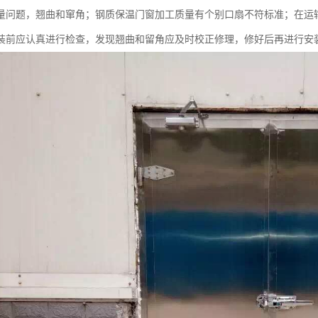
量问题，翘曲和窜角；钢质保温门窗加工质量有个别口扇不符标准；在运
装前应认真进行检查，发现翘曲和留角应及时校正修理，修好后再进行安