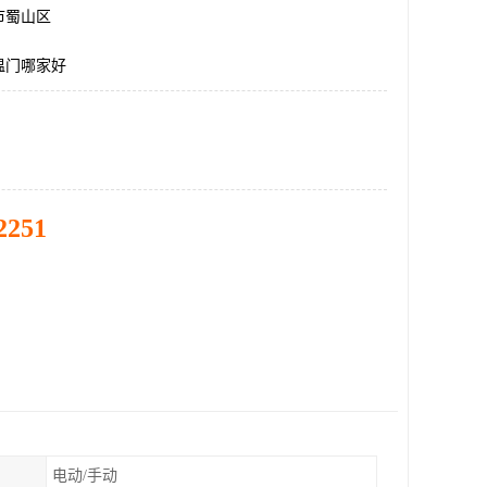
市蜀山区
温门哪家好
2251
电动/手动