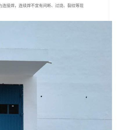
为连接焊，连续焊不宜有间断、过烧、裂纹等现