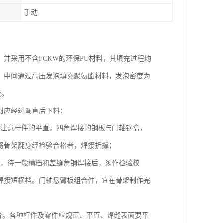
手动
并采用不含FCKW的环保PU材料，其填充过程均
，中间通过高压发泡填充聚氨酯材料，发泡密度为
级。
材应经过调直后下料：
须注意杆件的平直，四角焊接的钢板与门轴钢盒，
将骨架翻身经检验合格者，焊接折撑；
接，待一般横档和盖缝角钢焊接后，须作检验校
焊接短横档。门轴悬臂板组合件，宜在骨架制作完
分。各种杆件及零件应规正、平直、焊缝表面要平