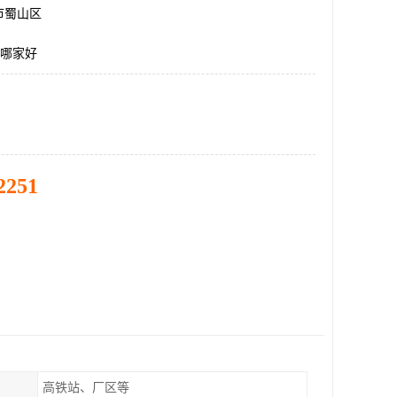
市蜀山区
-1哪家好
2251
高铁站、厂区等