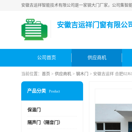
安徽吉运祥门窗有限公
公司首页
供应商机
当前位置：
首页
>
供应商机
>
钢木门
> 安徽吉运祥 合肥02J6
产品分类
Product
保温门
隔声门（隔音门）