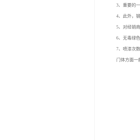
3、重要的
4、此外，
5、对经销
6、无毒绿
7、喷漆次
门体方面一