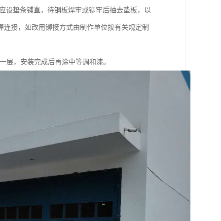
，应设垫条铺直，待钢板焊牢或铆牢后抽去垫板，以
焊连接，如改用铆接方式由制作单位按有关规定制
油一层，安装完成后再涂中等调和漆。