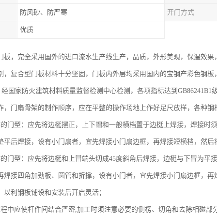
防风砂、防严寒
开门方式
优质
门板，完全采用国外的进口流水生产线生产，品质，外形美观，保温效果，
制，复合型门板材料十分坚固，门板内外层均采用国内的宝钢产彩色钢板
/m3，经国家防火建筑材料质量监督检测中心检测，各项指标达到GB86241B1
作，门扇骨架的制作顺序，应在平整的操作场地上作好足尺放样，各种钢
作的门型：应先将边梃摆正，上下帽和一般横档置于边梃上焊接，焊接时
垫平后焊接，设有小门扇者，宜先焊接小门扇边框，再焊接短横档，然后
作的门型：应先将边梃和上冒端头切成45度斜角后焊接，边梃与下冒为平
再焊接四角加劲板、圆管和折撑，设有小门者，宜先焊接小门扇边框，再
，以利钢板铺设和安装后开启灵活；
过程中应使杆件间结合严密,加工时须注意必要的侧楞、切角和去除相碰部