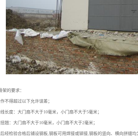
骨架的要求：
制作不得超过以下允许误差；
对线长度：大门扇不大于10毫米，小门扇不大于5毫米；
的扭翘：大门扇不大于10毫米，小门扇不大于2毫米；
作后经检验合格后铺设钢板,钢板可用焊接或铆接,钢板的竖向、横向拼缝