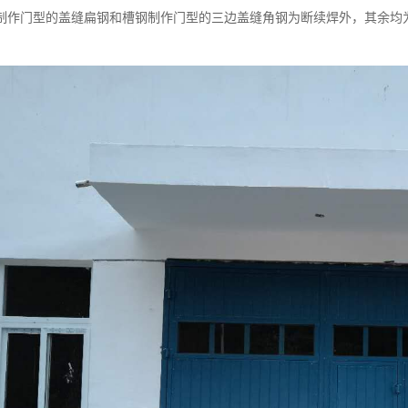
制作门型的盖缝扁钢和槽钢制作门型的三边盖缝角钢为断续焊外，其余均