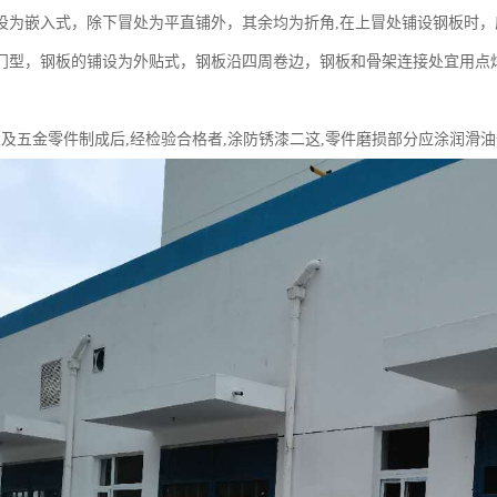
设为嵌入式，除下冒处为平直铺外，其余均为折角,在上冒处铺设钢板时
门型，钢板的铺设为外贴式，钢板沿四周卷边，钢板和骨架连接处宜用点
架及五金零件制成后,经检验合格者,涂防锈漆二这,零件磨损部分应涂润滑