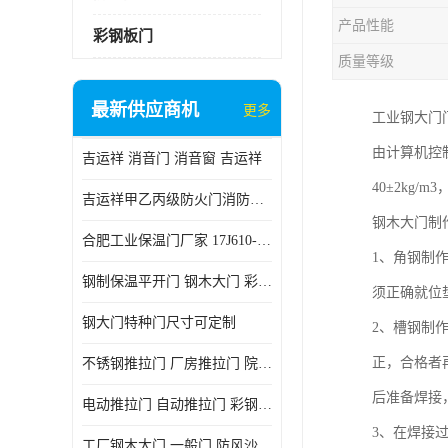
产品性能
彩钢板门
质量等级
最新供应商机
更多
工业钢大门
由计算机控
吉运祥 消音门 消音窗 吉运祥
40±2kg
吉运祥甲乙丙级防火门消防门一门一证
钢木大门制
合肥工业保温门厂家 17J610-1保温门
1、角钢制
钢制保温平开门 钢木大门 彩钢复合板门
须正确就位
钢大门特种门尺寸可定制
2、槽钢制
正，合格者
不锈钢推拉门 厂房推拉门 院墙推拉门 工业电动推拉门
后准备焊接
电动推拉门 自动推拉门 彩钢板推拉门 夹芯板推拉门
3、在焊接
工厂钢木大门 一般门 防风沙 风砂）门 防严寒门