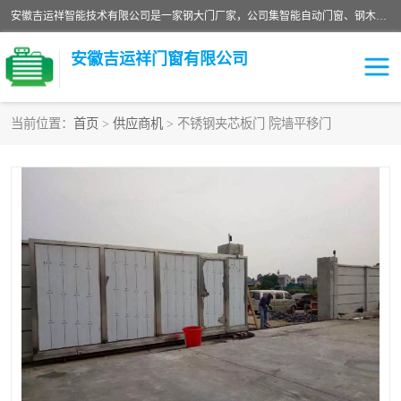
安徽吉运祥智能技术有限公司是一家钢大门厂家，公司集智能自动门窗、钢木门、特种门窗、工业门窗、图集门窗、定制门窗、非标门窗等通道产品的研发设计、制作、安装于一体的综合性、性高新技术企业。
安徽吉运祥门窗有限公司
当前位置：
首页
>
供应商机
> 不锈钢夹芯板门 院墙平移门
保温门
隔声门（隔音门）
防撞自由门
变压器室门窗
工业电动折叠门
钢木门
安全逃生门
工业平移门
工业平开门
监狱门及监狱设备
变压器室配电房门
钢大门厂家