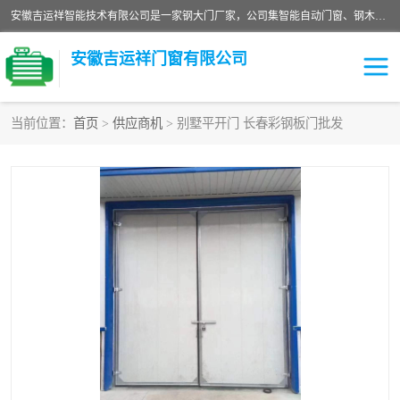
安徽吉运祥智能技术有限公司是一家钢大门厂家，公司集智能自动门窗、钢木门、特种门窗、工业门窗、图集门窗、定制门窗、非标门窗等通道产品的研发设计、制作、安装于一体的综合性、性高新技术企业。
安徽吉运祥门窗有限公司
当前位置：
首页
>
供应商机
> 别墅平开门 长春彩钢板门批发
保温门
隔声门（隔音门）
防撞自由门
变压器室门窗
工业电动折叠门
钢木门
安全逃生门
工业平移门
工业平开门
监狱门及监狱设备
变压器室配电房门
钢大门厂家