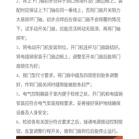
2、将上下门轴初步点焊于洞口预埋件及门扇边梃上，装
配时应保证上下门轴在同一垂线上，否则门扇开关阻力
大易损坏门轴，初步点焊后在保证门扇不会倾覆的情况
下，试手动开关门扇，应能灵活转动无阻滞，再将门轴
焊牢；
3、将电动开门机安装到位，开门机连杆与门扇联结好。
将电插销安装于门扇边梃上，调整至开关门扇后能将门
扇锁住为好；
4、按门型尺寸要求，将门扇中缝及四周密封胶条调整
好，作到门扇关闭时缝隙能被胶条封严；
5、电气控制箱装于室内便于检修之处，开门机和电插销
安装应符合电气安装规程要求，妥善接好保护地线确保
设备及人身安全；
6、检验各有关部分符合要求之后，接通电源按动控制按
钮，反复调整行程开关，做到门扇到位后能停止运行。