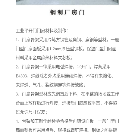
工业平开门门扇材料及制作：
1、门扇骨架采用冷轧方钢管及角钢、扁钢等型材。一般
门型门扇面板采用1.2mm厚压型钢板，保温门型门扇面
材料采用金属绝热材料夹芯板；
2、门扇骨架一律采用电弧焊接，平开门，焊条采用
E4303，焊缝除者外均采用连续焊接，不得有未熔化、
未焊透、气孔、裂纹烧穿等焊接缺陷；
3、门扇骨架型材应先调直后下料，在平整的场地或工作
台面上放样后进行焊接，焊接后门扇应校平直，不得超
过允许尺寸误差；
4、骨架加工制作经检验合格后再铺设面板。一般门型门
扇面钢板可采用点焊、铆接或螺钉连接。钢板之间拼缝