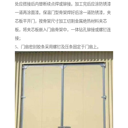
处应搭接后内替断续点焊或铆接。加工完后应涂防锈漆
一道再涂面漆。保温门型骨架焊好后涂一道防锈漆，夹
芯板平开门，按骨架尺寸加工切割金属绝热材料夹芯
板，将夹芯板嵌入门扇骨架中，一体钻孔铆接或螺钉连
接；
5、门扇密封胶条采用螺钉及压条固定于门扇上。