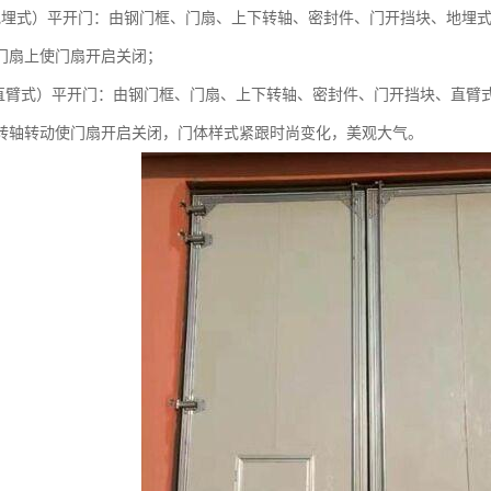
地埋式）平开门：由钢门框、门扇、上下转轴、密封件、门开挡块、地埋
门扇上使门扇开启关闭；
（直臂式）平开门：由钢门框、门扇、上下转轴、密封件、门开挡块、直臂
转轴转动使门扇开启关闭，门体样式紧跟时尚变化，美观大气。