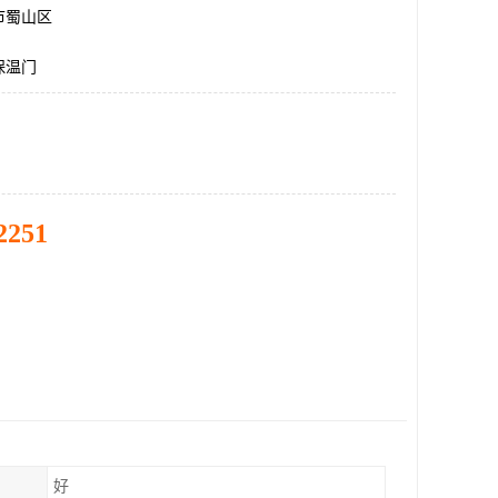
市蜀山区
保温门
2251
好