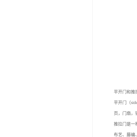
平开门和推
平开门（si
页，门扇，
推拉门是一
布艺、藤编