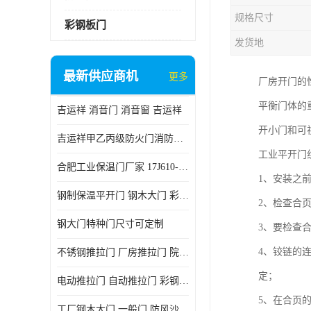
规格尺寸
彩钢板门
发货地
最新供应商机
更多
厂房开门的
平衡门体的
吉运祥 消音门 消音窗 吉运祥
开小门和可
吉运祥甲乙丙级防火门消防门一门一证
工业平开门
合肥工业保温门厂家 17J610-1保温门
1、安装之
钢制保温平开门 钢木大门 彩钢复合板门
2、检查合
钢大门特种门尺寸可定制
3、要检查
4、铰链的
不锈钢推拉门 厂房推拉门 院墙推拉门 工业电动推拉门
定；
电动推拉门 自动推拉门 彩钢板推拉门 夹芯板推拉门
5、在合页
工厂钢木大门 一般门 防风沙 风砂）门 防严寒门