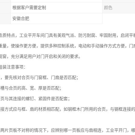
根据客户需要定制
颜色
安徽合肥
性质特点，工业平开车间门具有美观气派、防污耐腐、牢固耐用，启闭平
重量，使操作更方便，提供多种控制系统，电动和手动操作方式方便，门
视窗，充分满足用户对门开启和关闭的要求。
组装注意事项：
前，要先核对合页与门窗框、门扇是否匹配；
页槽与合页的高、宽、厚是否匹配；
合页与其连接的螺钉、紧固件是否配套；
连接方式应与框、扇的材质相匹配，如钢框木门所用的合页，与钢框连接
的两片页板不对称的情况下，应辨别哪一页板应与扇相连，工业平开门，