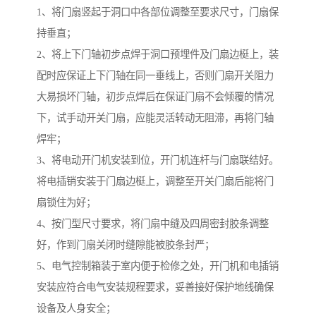
1、将门扇竖起于洞口中各部位调整至要求尺寸，门扇保
持垂直；
2、将上下门轴初步点焊于洞口预埋件及门扇边梃上，装
配时应保证上下门轴在同一垂线上，否则门扇开关阻力
大易损坏门轴，初步点焊后在保证门扇不会倾覆的情况
下，试手动开关门扇，应能灵活转动无阻滞，再将门轴
焊牢；
3、将电动开门机安装到位，开门机连杆与门扇联结好。
将电插销安装于门扇边梃上，调整至开关门扇后能将门
扇锁住为好；
4、按门型尺寸要求，将门扇中缝及四周密封胶条调整
好，作到门扇关闭时缝隙能被胶条封严；
5、电气控制箱装于室内便于检修之处，开门机和电插销
安装应符合电气安装规程要求，妥善接好保护地线确保
设备及人身安全；