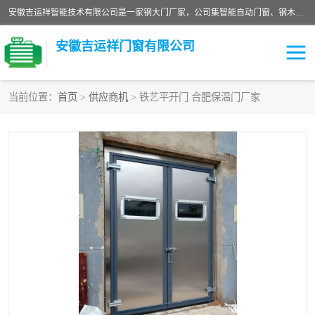
安徽吉运祥智能技术有限公司是一家钢大门厂家，公司集智能自动门窗、钢木门、特种门窗、工业门窗、图集门窗、定制门窗、非标门窗等通道产品的研发设计、制作、安装于一体的综合性、性高新技术企业。
安徽吉运祥门窗有限公司
当前位置：
首页
>
供应商机
> 铁艺平开门 合肥保温门厂家
保温门
隔声门（隔音门）
防撞自由门
变压器室门窗
工业电动折叠门
钢木门
安全逃生门
工业平移门
工业平开门
监狱门及监狱设备
变压器室配电房门
钢大门厂家