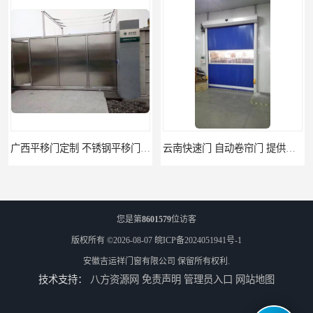
广西平移门定制 不锈钢平移门 别墅平移门
云南快速门 自动卷帘门 提供免费样品
您是第
8601579
位访客
版权所有 ©2026-08-07
皖ICP备2024051941号-1
安徽吉运祥门窗有限公司
保留所有权利.
技术支持：
八方资源网
免责声明
管理员入口
网站地图