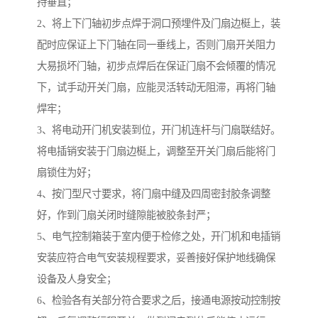
持垂直；
2、将上下门轴初步点焊于洞口预埋件及门扇边梃上，装
配时应保证上下门轴在同一垂线上，否则门扇开关阻力
大易损坏门轴，初步点焊后在保证门扇不会倾覆的情况
下，试手动开关门扇，应能灵活转动无阻滞，再将门轴
焊牢；
3、将电动开门机安装到位，开门机连杆与门扇联结好。
将电插销安装于门扇边梃上，调整至开关门扇后能将门
扇锁住为好；
4、按门型尺寸要求，将门扇中缝及四周密封胶条调整
好，作到门扇关闭时缝隙能被胶条封严；
5、电气控制箱装于室内便于检修之处，开门机和电插销
安装应符合电气安装规程要求，妥善接好保护地线确保
设备及人身安全；
6、检验各有关部分符合要求之后，接通电源按动控制按