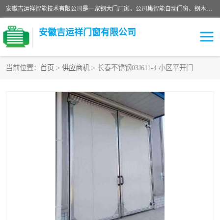
安徽吉运祥智能技术有限公司是一家钢大门厂家，公司集智能自动门窗、钢木门、特种门窗、工业门窗、图集门窗、定制门窗、非标门窗等通道产品的研发设计、制作、安装于一体的综合性、性高新技术企业。
安徽吉运祥门窗有限公司
当前位置：
首页
>
供应商机
> 长春不锈钢03J611-4 小区平开门
保温门
隔声门（隔音门）
防撞自由门
变压器室门窗
工业电动折叠门
钢木门
安全逃生门
工业平移门
工业平开门
监狱门及监狱设备
变压器室配电房门
钢大门厂家