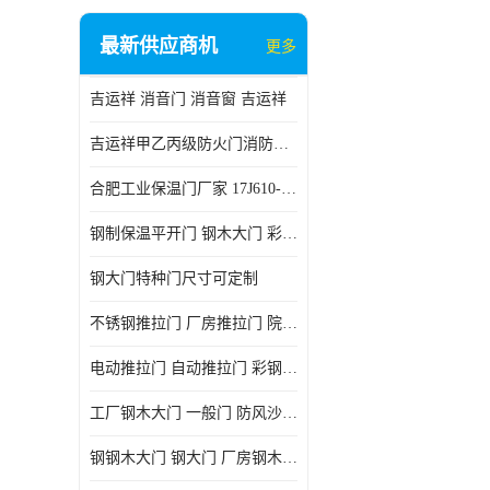
最新供应商机
更多
吉运祥 消音门 消音窗 吉运祥
吉运祥甲乙丙级防火门消防门一门一证
合肥工业保温门厂家 17J610-1保温门
钢制保温平开门 钢木大门 彩钢复合板门
钢大门特种门尺寸可定制
不锈钢推拉门 厂房推拉门 院墙推拉门 工业电动推拉门
电动推拉门 自动推拉门 彩钢板推拉门 夹芯板推拉门
工厂钢木大门 一般门 防风沙 风砂）门 防严寒门
钢钢木大门 钢大门 厂房钢木大门 高铁站钢木大门