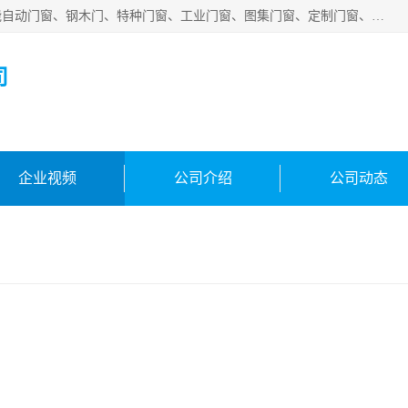
安徽吉运祥智能技术有限公司是一家钢大门厂家，公司集智能自动门窗、钢木门、特种门窗、工业门窗、图集门窗、定制门窗、非标门窗等通道产品的研发设计、制作、安装于一体的综合性、性高新技术企业。
司
企业视频
公司介绍
公司动态